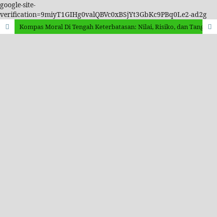
google-site-
verification=9miyT1GIHg0valQBVc0xBSjYt3GbKc9PBq0Le2-ad2g
Kompas Moral Di Tengah Keterbatasan: Nilai, Risiko, dan Tanggung Jawab Dalam Kepemimpinan Sekolah Menengah