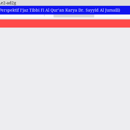
Le2-ad2g
rspektif I’jaz Tibbi Fi Al Qur’an Karya Dr. Sayyid Al Jumaili)